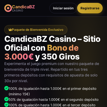
CandicaBZ
Iniciar sesión
Registrarse
CASINO
Paquete de Bienvenida Exclusivo
CandicaBZ Casino – Sitio
Oficial con
Bono de
3.000€
y 350 Giros
Experimenta el juego premium con nuestro paquete de
bienvenida de triple nivel. Repartido en tus tres
primeros depósitos con requisitos de apuesta de solo
30x por nivel.
100% de igualación hasta 1.000€ en el primer depósito
(mínimo 15€)
50% de igualación hasta 1.000€ en el segundo depósito
100% de igualación hasta 1.000€ en el tercer depósito