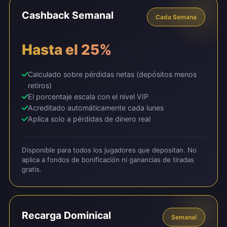
Cashback Semanal
Cada Semana
Hasta el 25%
Calculado sobre pérdidas netas (depósitos menos
retiros)
El porcentaje escala con el nivel VIP
Acreditado automáticamente cada lunes
Aplica solo a pérdidas de dinero real
Disponible para todos los jugadores que depositan. No
aplica a fondos de bonificación ni ganancias de tiradas
gratis.
Recarga Dominical
Semanal