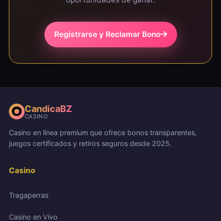
in. Disponible para todos los jugadores con historial
de depósitos.
Registrarse y Reclamar Bono
CandicaBZ
CASINO
Casino en línea premium que ofrece bonos transparentes,
juegos certificados y retiros seguros desde 2025.
Casino
Tragaperras
Casino en Vivo