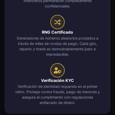
financieros permanecen completamente
confidenciales.
RNG Certificado
Generadores de números aleatorios probados a
través de miles de rondas de juego. Cada giro,
reparto y tirada es demostrablemente justo e
impredecible.
Verificación KYC
Verificación de identidad requerida en el primer
retiro. Protege contra fraude, juego de menores y
asegura el cumplimiento con regulaciones
antilavado de dinero.