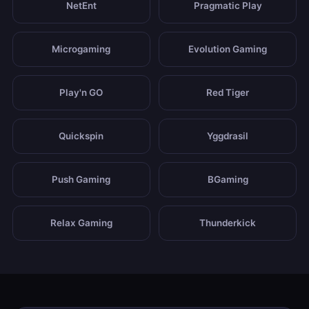
NetEnt
Pragmatic Play
Microgaming
Evolution Gaming
Play'n GO
Red Tiger
Quickspin
Yggdrasil
Push Gaming
BGaming
Relax Gaming
Thunderkick