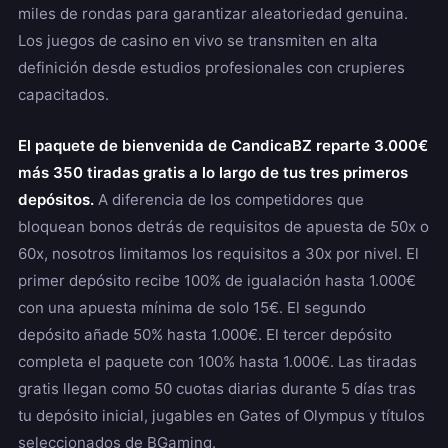
miles de rondas para garantizar aleatoriedad genuina.
Los juegos de casino en vivo se transmiten en alta
definición desde estudios profesionales con crupieres
capacitados.
El paquete de bienvenida de CandicaBZ reparte 3.000€
más 350 tiradas gratis a lo largo de tus tres primeros
depósitos.
A diferencia de los competidores que
bloquean bonos detrás de requisitos de apuesta de 50x o
60x, nosotros limitamos los requisitos a 30x por nivel. El
primer depósito recibe 100% de igualación hasta 1.000€
con una apuesta mínima de solo 15€. El segundo
depósito añade 50% hasta 1.000€. El tercer depósito
completa el paquete con 100% hasta 1.000€. Las tiradas
gratis llegan como 50 cuotas diarias durante 5 días tras
tu depósito inicial, jugables en Gates of Olympus y títulos
seleccionados de BGaming.