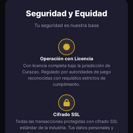
Seguridad y Equidad
Tu seguridad es nuestra base
Operación con Licencia
Con licencia completa bajo la jurisdicción de
Curazao. Regulado por autoridades de juego
reconocidas con requisitos estrictos de
cumplimiento.
Cifrado SSL
Todas las transacciones protegidas con cifrado SSL
estándar de la industria. Tus datos personales y